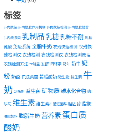
牛奶
(63)
标签
β-内酰胺
β-内酰胺作用机制
β-内酰胺检测
β-内酰胺残留
乳制品
乳糖
乳糖不耐
β-内酰胺类
乳脂
全脂牛奶
乳酸
免疫系统
农残快速检测
农残快
速检测仪
农残检测
农残检测仪
农残检测原理
奶
奶牛
农残检测方法
发酵
四环素
奶油
卡路里
牛
粉
奶酪
希腊酸奶
巴氏杀菌
微生物
抗生素
奶
矿物质
益生菌
碳水化合物
糖
甜味剂
维生素
脂肪
维生素d
胆固醇
尿病
肠道菌群
蛋白质
营养素
脱脂牛奶
脱脂奶粉
酸奶