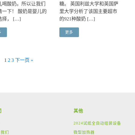
儿喝酸奶。所以让我们
糖。 英国利兹大学和英国萨
清一下！ 酸奶是婴儿的
里大学分析了该国主要超市
择， […]
的921种酸奶 […]
多
更多
1
2
3
下一页 »
司
其他
于
2024试纸全自动组装设备
入我们
微型加热器