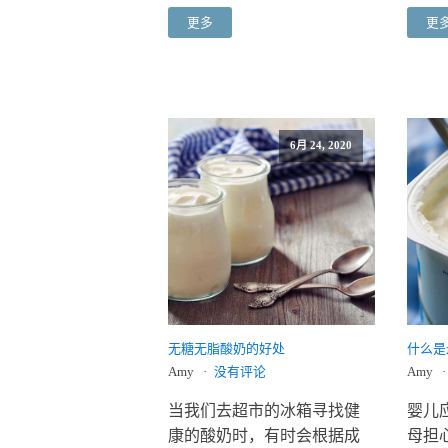
更多
更
6月 24, 2020
无糖无脂酸奶的好处
什么是
Amy
没有评论
Amy
当我们去超市的冰箱寻找健
婴儿
康的酸奶时，有时会根据成
母担