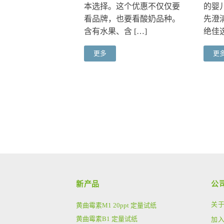
本选择。这个优惠不仅仅要
的婴
看品牌，也要看酸奶品种。
先澄
含有水果、含 […]
绝佳选
更多
更
新产品
公
关
黄曲霉素M1 20ppt 定量试纸
黄曲霉素B1 定量试纸
加