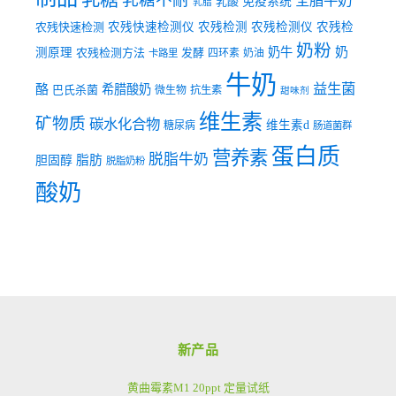
全脂牛奶
乳酸
免疫系统
乳脂
农残快速检测
农残快速检测仪
农残检测
农残检测仪
农残检
奶粉
奶牛
奶
测原理
农残检测方法
发酵
四环素
奶油
卡路里
牛奶
益生菌
酪
希腊酸奶
巴氏杀菌
微生物
抗生素
甜味剂
维生素
矿物质
碳水化合物
维生素d
糖尿病
肠道菌群
蛋白质
营养素
脱脂牛奶
脂肪
胆固醇
脱脂奶粉
酸奶
新产品
黄曲霉素M1 20ppt 定量试纸