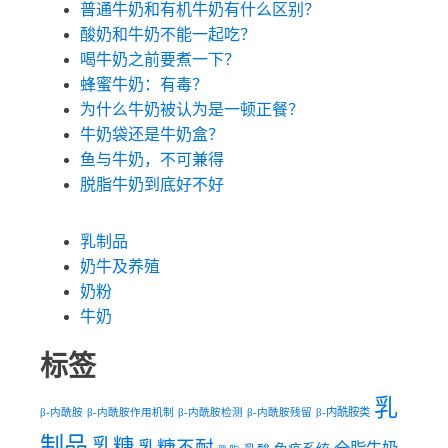
普通牛奶和有机牛奶有什么区别？
酸奶和牛奶不能一起吃？
喝牛奶之前要煮一下？
蜂蜜牛奶：有毒？
为什么牛奶被认为是一顿正餐？
牛奶袋还是牛奶盒？
鱼与牛奶，不可兼得
脱脂牛奶到底好不好
乳制品
奶牛及养殖
奶粉
牛奶
标签
乳
β-内酰胺类
β-内酰胺
β-内酰胺作用机制
β-内酰胺检测
β-内酰胺残留
制品
乳糖
乳糖不耐