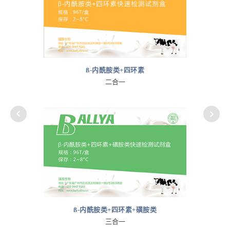
ß-内酰胺类+四环素
二合一
ß-内酰胺类+四环素+磺胺类
三合一
20