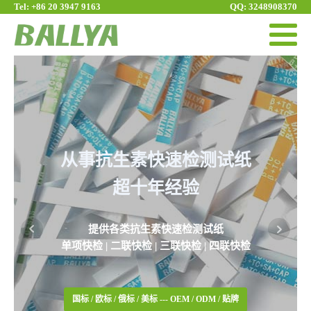
Tel: +86 20 3947 9163
QQ: 3248908370
测试纸
快速检测抗生素残留
简单、易用、仅8分钟出结
纸
拒绝：ß-内酰胺类、四环素类、磺胺类、喹诺酮类、
素、林可霉素、新霉素 ... 等，残留
 四联快检
热线： 020 3947 9163
M / 贴牌