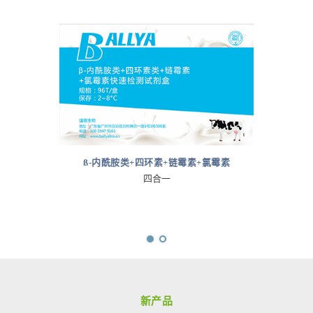
ß-内酰胺类+四环素+链霉素+氯霉素
四合一
新产品