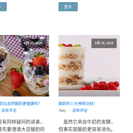
多
更多
6月 23, 2020
6月 20, 2020
奶比自然酸奶更健康吗？
酸奶的15大神奇功效！
没有评论
Amy
没有评论
答有同样疑问的读者，
虽然它来自牛奶的发酵，
首先要澄清大豆酸奶的
但事实是酸奶更容易消化。