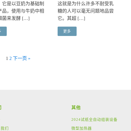
。它是以豆奶为基础制
这就是为什么许多不耐受乳
产品，使用与牛奶中相
糖的人可以毫无问题地品尝
菌来发酵 […]
它。其超 […]
多
更多
1
2
下一页 »
司
其他
于
2024试纸全自动组装设备
入我们
微型加热器