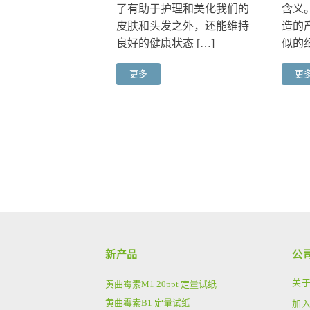
了有助于护理和美化我们的
含义
皮肤和头发之外，还能维持
造的
良好的健康状态 […]
似的细
更多
更
新产品
公
关
黄曲霉素M1 20ppt 定量试纸
黄曲霉素B1 定量试纸
加