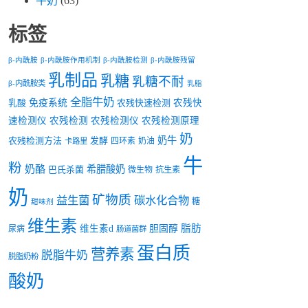
牛奶
(63)
标签
β-内酰胺
β-内酰胺作用机制
β-内酰胺检测
β-内酰胺残留
乳制品
乳糖
乳糖不耐
β-内酰胺类
乳脂
全脂牛奶
乳酸
免疫系统
农残快速检测
农残快
速检测仪
农残检测
农残检测仪
农残检测原理
奶
奶牛
农残检测方法
发酵
四环素
奶油
卡路里
牛
粉
奶酪
希腊酸奶
巴氏杀菌
微生物
抗生素
奶
矿物质
益生菌
碳水化合物
糖
甜味剂
维生素
脂肪
维生素d
胆固醇
尿病
肠道菌群
蛋白质
营养素
脱脂牛奶
脱脂奶粉
酸奶