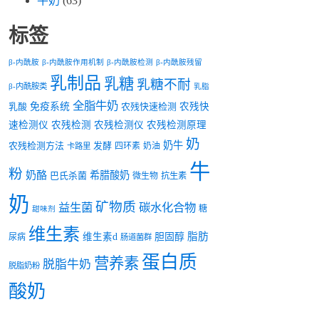
牛奶
(63)
标签
β-内酰胺
β-内酰胺作用机制
β-内酰胺检测
β-内酰胺残留
乳制品
乳糖
乳糖不耐
β-内酰胺类
乳脂
全脂牛奶
乳酸
免疫系统
农残快速检测
农残快
速检测仪
农残检测
农残检测仪
农残检测原理
奶
奶牛
农残检测方法
发酵
四环素
奶油
卡路里
牛
粉
奶酪
希腊酸奶
巴氏杀菌
微生物
抗生素
奶
矿物质
益生菌
碳水化合物
糖
甜味剂
维生素
脂肪
维生素d
胆固醇
尿病
肠道菌群
蛋白质
营养素
脱脂牛奶
脱脂奶粉
酸奶