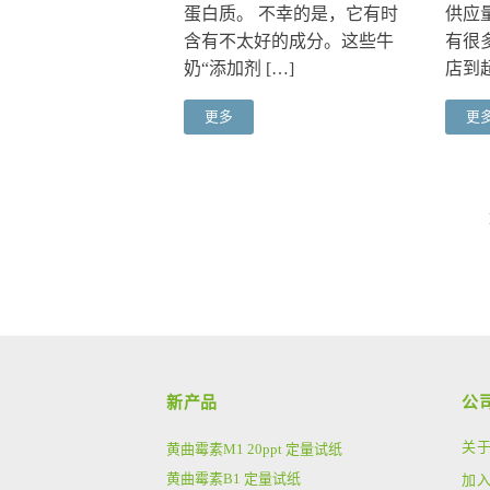
蛋白质。 不幸的是，它有时
供应
含有不太好的成分。这些牛
有很
奶“添加剂 […]
店到超
更多
更
新产品
公
关
黄曲霉素M1 20ppt 定量试纸
黄曲霉素B1 定量试纸
加