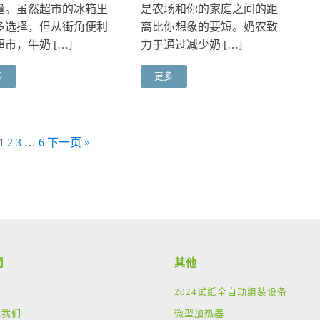
量。虽然超市的冰箱里
是农场和你的家庭之间的距
多选择，但从街角便利
离比你想象的要短。奶农致
市，牛奶 […]
力于通过减少奶 […]
多
更多
1
2
3
…
6
下一页 »
司
其他
于
2024试纸全自动组装设备
入我们
微型加热器