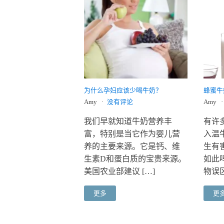
为什么孕妇应该少喝牛奶？
蜂蜜牛
Amy
没有评论
Amy
我们早就知道牛奶营养丰
有许
富，特别是当它作为婴儿营
入温
养的主要来源。它是钙、维
生有
生素D和蛋白质的宝贵来源。
如此
美国农业部建议 […]
物误区
更多
更