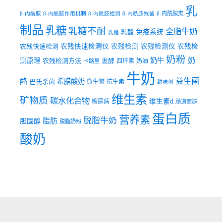
乳
β-内酰胺类
β-内酰胺
β-内酰胺作用机制
β-内酰胺检测
β-内酰胺残留
制品
乳糖
乳糖不耐
全脂牛奶
乳酸
免疫系统
乳脂
农残快速检测
农残快速检测仪
农残检测
农残检测仪
农残检
奶粉
奶牛
奶
测原理
农残检测方法
发酵
四环素
奶油
卡路里
牛奶
益生菌
酪
希腊酸奶
巴氏杀菌
微生物
抗生素
甜味剂
维生素
矿物质
碳水化合物
维生素d
糖尿病
肠道菌群
蛋白质
营养素
脱脂牛奶
脂肪
胆固醇
脱脂奶粉
酸奶