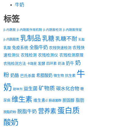
牛奶
标签
β-内酰胺
β-内酰胺作用机制
β-内酰胺检测
β-内酰胺残留
乳制品
乳糖
乳糖不耐
β-内酰胺类
乳脂
全脂牛奶
乳酸
免疫系统
农残快速检测
农残快
速检测仪
农残检测
农残检测仪
农残检测原理
奶
奶牛
农残检测方法
发酵
四环素
奶油
卡路里
牛
粉
奶酪
希腊酸奶
巴氏杀菌
微生物
抗生素
奶
矿物质
益生菌
碳水化合物
糖
甜味剂
维生素
脂肪
维生素d
胆固醇
尿病
肠道菌群
蛋白质
营养素
脱脂牛奶
脱脂奶粉
酸奶