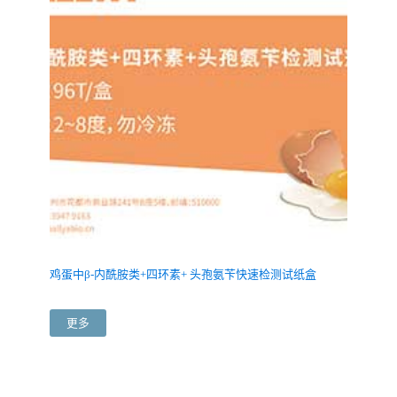
鸡蛋中β-内酰胺类+四环素+ 头孢氨苄快速检测试纸盒
更多