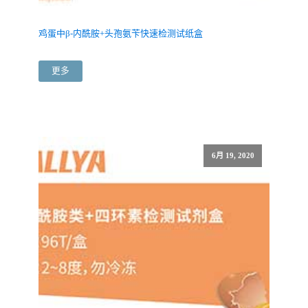
鸡蛋中β-内酰胺+头孢氨苄快速检测试纸盒
更多
6月 19, 2020