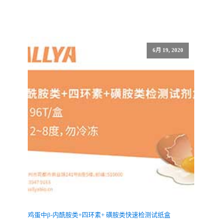
6月 19, 2020
鸡蛋中β-内酰胺类+四环素+ 磺胺类快速检测试纸盒