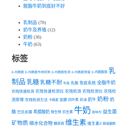
脱脂牛奶到底好不好
乳制品
(70)
奶牛及养殖
(12)
奶粉
(36)
牛奶
(63)
标签
乳
β-内酰胺类
β-内酰胺
β-内酰胺作用机制
β-内酰胺检测
β-内酰胺残留
制品
乳糖
乳糖不耐
全脂牛奶
乳酸
免疫系统
乳脂
农残快速检测
农残快速检测仪
农残检测
农残检测仪
农残检
奶粉
奶牛
奶
测原理
农残检测方法
发酵
四环素
奶油
卡路里
牛奶
益生菌
酪
希腊酸奶
巴氏杀菌
微生物
抗生素
甜味剂
维生素
矿物质
碳水化合物
维生素d
糖尿病
肠道菌群