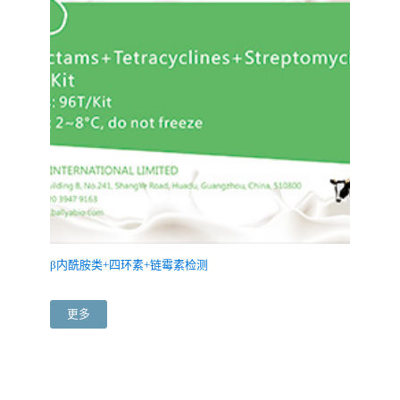
β内酰胺类+四环素+链霉素检测
更多