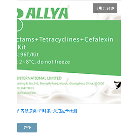
7月 7, 2019
β-内酰胺类+四环素+头孢氨苄检测
更多